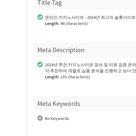
Title Tag
온라인 카지노사이트 - 2024년 최고의 슬롯사
Length:
46 character(s)
Meta Description
2024년 추천 카지노사이트 정보 및 리뷰 검증 
각 추천하여 개별로 심층 분석을 진행하고 보다 
Length:
155 character(s)
Meta Keywords
No Keywords