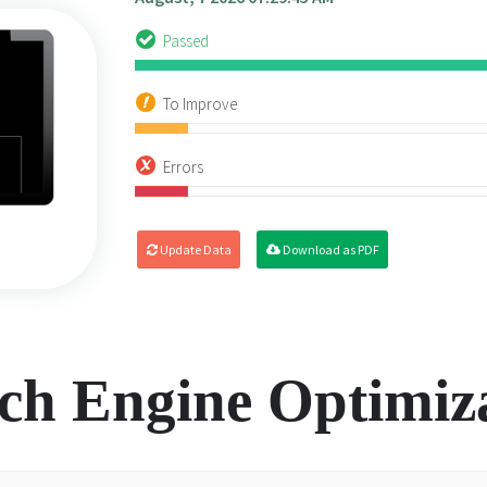
Passed
To Improve
Errors
Update Data
Download as PDF
ch Engine Optimiz