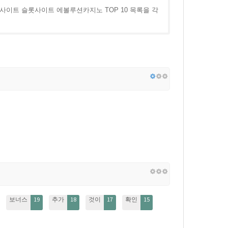
사이트 슬롯사이트 에볼루션카지노 TOP 10 목록을 각
보너스
19
추가
18
것이
17
확인
15