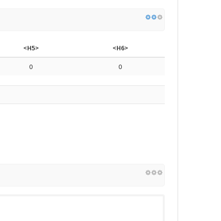
<H5>
<H6>
0
0