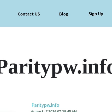
Sign Up
e
Contact US
Blog
Paritypw.inf
Paritypw.info
August, 7 2026 07:29:45 AM