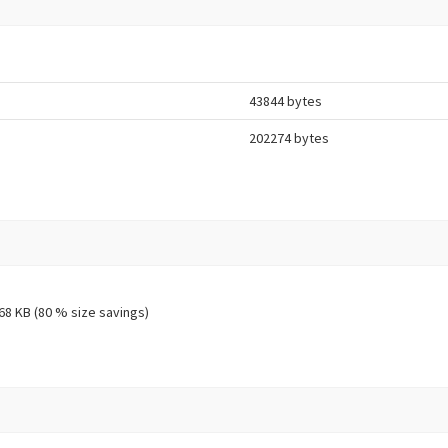
43844 bytes
202274 bytes
8 KB (80 % size savings)