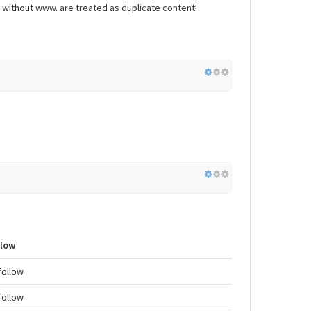
d without www. are treated as duplicate content!
llow
follow
follow