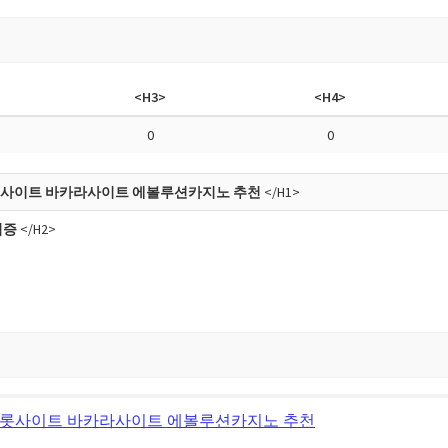
<H3>
<H4>
0
0
 슬롯사이트 바카라사이트 에볼루션카지노 추천
</H1>
검증
</H2>
의 슬롯사이트 바카라사이트 에볼루션카지노 추천