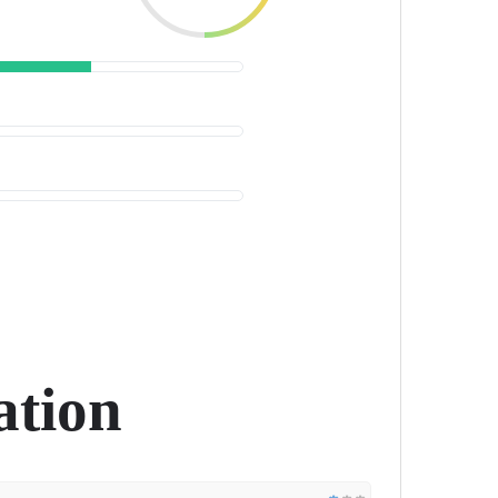
ation