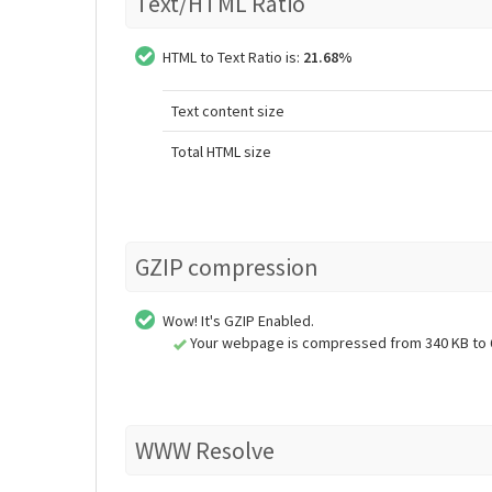
Text/HTML Ratio
HTML to Text Ratio is:
21.68%
Text content size
Total HTML size
GZIP compression
Wow! It's GZIP Enabled.
Your webpage is compressed from 340 KB to 6
WWW Resolve