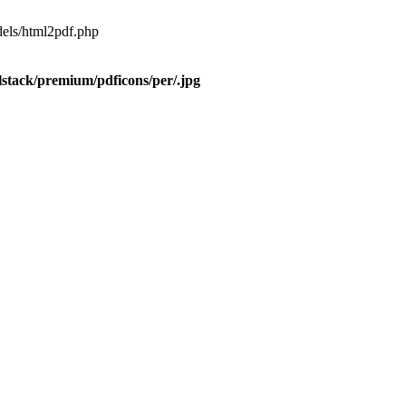
dels/html2pdf.php
olstack/premium/pdficons/per/.jpg